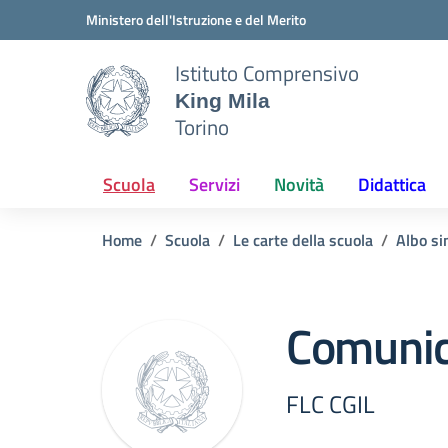
Vai ai contenuti
Vai al menu di navigazione
Vai al footer
Ministero dell'Istruzione e del Merito
Istituto Comprensivo
King Mila
Torino
Scuola
Servizi
Novità
Didattica
Home
Scuola
Le carte della scuola
Albo si
Comunic
FLC CGIL