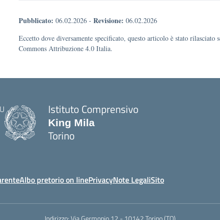
Pubblicato:
Revisione:
06.02.2026
-
06.02.2026
Eccetto dove diversamente specificato, questo articolo è stato rilasciato 
Commons Attribuzione 4.0 Italia.
Istituto Comprensivo
King Mila
Torino
arente
Albo pretorio on line
Privacy
Note Legali
Sito
Indirizzo:
Via Germonio 12 - 10142 Torino (TO)