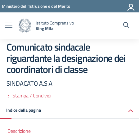
Vai ai contenuti
Vai al menu di navigazione
Vai al footer
Ministero dell'Istruzione e del Merito
Istituto Comprensivo
King Mila
Comunicato sindacale
riguardante la designazione dei
coordinatori di classe
SINDACATO A.S.A
Stampa / Condividi
Indice della pagina
Descrizione