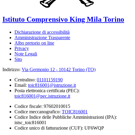
Istituto Comprensivo
King Mila
Torino
Dichiarazione di accessibilità
Amministrazione Trasparente
Albo pretorio on line
Privacy
Note Legali
Sito
Indirizzo:
Via Germonio 12 - 10142 Torino (TO)
Centralino:
01101159190
Email:
toic816001@istruzione.it
Posta elettronica certificata (PEC):
toic816001@pec.istruzione.it
Codice fiscale: 97602010015
Codice meccanografico:
TOIC816001
Codice Indice delle Pubbliche Amministrazioni (IPA):
istsc_toic816001
Codice unico di fatturazione (CUF): UF6WQP