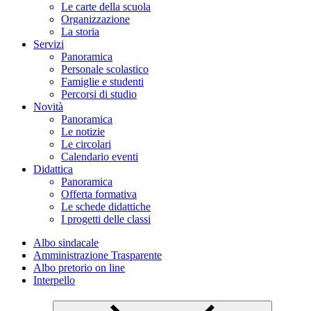
Le carte della scuola
Organizzazione
La storia
Servizi
Panoramica
Personale scolastico
Famiglie e studenti
Percorsi di studio
Novità
Panoramica
Le notizie
Le circolari
Calendario eventi
Didattica
Panoramica
Offerta formativa
Le schede didattiche
I progetti delle classi
Albo sindacale
Amministrazione Trasparente
Albo pretorio on line
Interpello