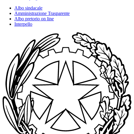
Albo sindacale
Amministrazione Trasparente
Albo pretorio on line
Interpello