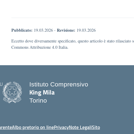
Pubblicato:
Revisione:
19.03.2026
-
19.03.2026
Eccetto dove diversamente specificato, questo articolo è stato rilasciato 
Commons Attribuzione 4.0 Italia.
Istituto Comprensivo
King Mila
Torino
arente
Albo pretorio on line
Privacy
Note Legali
Sito