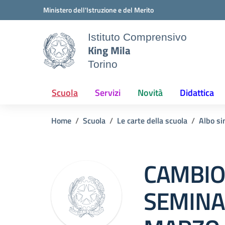
Vai ai contenuti
Vai al menu di navigazione
Vai al footer
Ministero dell'Istruzione e del Merito
Istituto Comprensivo
King Mila
Torino
Scuola
Servizi
Novità
Didattica
Home
Scuola
Le carte della scuola
Albo si
CAMBIO
SEMINA