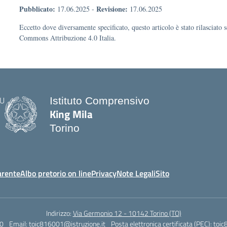
Pubblicato:
Revisione:
17.06.2025
-
17.06.2025
Eccetto dove diversamente specificato, questo articolo è stato rilasciato 
Commons Attribuzione 4.0 Italia.
Istituto Comprensivo
King Mila
Torino
arente
Albo pretorio on line
Privacy
Note Legali
Sito
Indirizzo:
Via Germonio 12 - 10142 Torino (TO)
0
Email:
toic816001@istruzione.it
Posta elettronica certificata (PEC):
toic