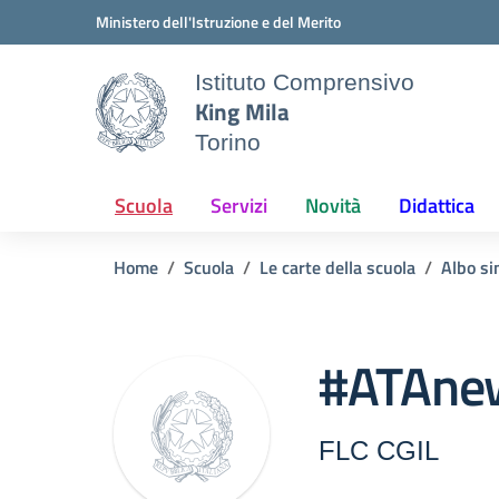
Vai ai contenuti
Vai al menu di navigazione
Vai al footer
Ministero dell'Istruzione e del Merito
Istituto Comprensivo
King Mila
Torino
Scuola
Servizi
Novità
Didattica
Home
Scuola
Le carte della scuola
Albo si
#ATAnew
FLC CGIL