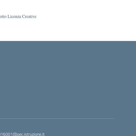
sotto Licenza Creative
816001@pec.istruzione.it