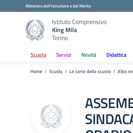
Vai ai contenuti
Vai al menu di navigazione
Vai al footer
Ministero dell'Istruzione e del Merito
Istituto Comprensivo
King Mila
Torino
Scuola
Servizi
Novità
Didattica
Home
Scuola
Le carte della scuola
Albo si
ASSEM
SINDACA