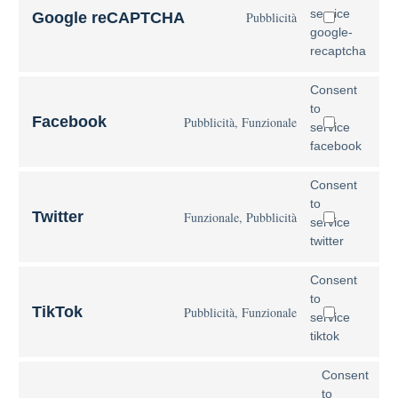
service
Google reCAPTCHA
Pubblicità
google-
recaptcha
Consent
to
Facebook
Pubblicità, Funzionale
service
facebook
Consent
to
Twitter
Funzionale, Pubblicità
service
twitter
Consent
to
TikTok
Pubblicità, Funzionale
service
tiktok
Consent
to