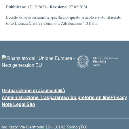
Pubblicato:
Revisione:
17.12.2023
-
27.02.2024
Eccetto dove diversamente specificato, questo articolo è stato rilasciato
sotto Licenza Creative Commons Attribuzione 4.0 Italia.
Istituto Comprensivo
King Mila
Torino
Dichiarazione di accessibilità
Amministrazione Trasparente
Albo pretorio on line
Privacy
Note Legali
Sito
Indirizzo:
Via Germonio 12 - 10142 Torino (TO)