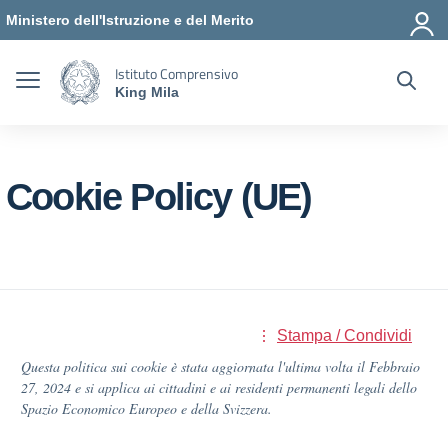
Vai ai contenuti
Vai al menu di navigazione
Vai al footer
Ministero dell'Istruzione e del Merito
Istituto Comprensivo
King Mila
Cookie Policy (UE)
Stampa / Condividi
Questa politica sui cookie è stata aggiornata l'ultima volta il Febbraio
27, 2024 e si applica ai cittadini e ai residenti permanenti legali dello
Spazio Economico Europeo e della Svizzera.