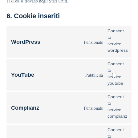
TikTok si trovano negli Stati Uniti.
6. Cookie inseriti
Consent
to
WordPress
Funzionale
service
wordpress
Consent
to
YouTube
Pubblicità
service
youtube
Consent
to
Complianz
Funzionale
service
complianz
Consent
to