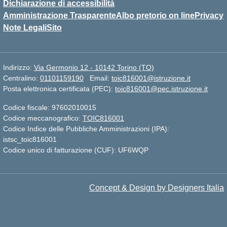
Dichiarazione di accessibilità
Amministrazione Trasparente
Albo pretorio on line
Privacy
Note Legali
Sito
Indirizzo:
Via Germonio 12 - 10142 Torino (TO)
Centralino:
01101159190
Email:
toic816001@istruzione.it
Posta elettronica certificata (PEC):
toic816001@pec.istruzione.it
Codice fiscale: 97602010015
Codice meccanografico:
TOIC816001
Codice Indice delle Pubbliche Amministrazioni (IPA):
istsc_toic816001
Codice unico di fatturazione (CUF): UF6WQP
Concept & Design by Designers Italia