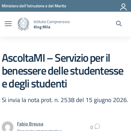
Vai ai contenuti
Vai al menu di navigazione
Vai al footer
Ministero dell'Istruzione e del Merito
Istituto Comprensivo
King Mila
AscoltaMI – Servizio per il
benessere delle studentesse
e degli studenti
Si invia la nota prot. n. 2538 del 15 giugno 2026.
Fabio Breusa
0
Personale amministrativo