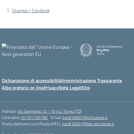
Stampa / Condividi
Istituto Comprensivo
King Mila
Torino
Dichiarazione di accessibilità
Amministrazione Trasparente
Albo pretorio on line
Privacy
Note Legali
Sito
Indirizzo:
Via Germonio 12 - 10142 Torino (TO)
Centralino:
01101159190
Email:
toic816001@istruzione.it
Posta elettronica certificata (PEC):
toic816001@pec.istruzione.it