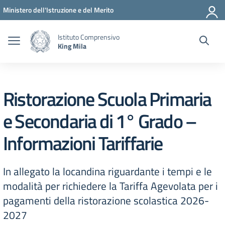
Vai ai contenuti
Vai al menu di navigazione
Vai al footer
Ministero dell'Istruzione e del Merito
Istituto Comprensivo
King Mila
Ristorazione Scuola Primaria
e Secondaria di 1° Grado –
Informazioni Tariffarie
In allegato la locandina riguardante i tempi e le
modalità per richiedere la Tariffa Agevolata per i
pagamenti della ristorazione scolastica 2026-
2027