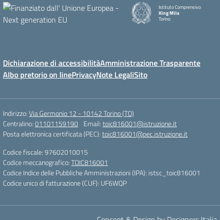
Istituto Comprensivo
King Mila
Torino
Dichiarazione di accessibilità
Amministrazione Trasparente
Albo pretorio on line
Privacy
Note Legali
Sito
Indirizzo:
Via Germonio 12 - 10142 Torino (TO)
Centralino:
01101159190
Email:
toic816001@istruzione.it
Posta elettronica certificata (PEC):
toic816001@pec.istruzione.it
Codice fiscale: 97602010015
Codice meccanografico:
TOIC816001
Codice Indice delle Pubbliche Amministrazioni (IPA): istsc_toic816001
Codice unico di fatturazione (CUF): UF6WQP
Concept & Design by Designers Italia