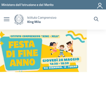
Vai ai contenuti
Vai al menu di navigazione
Vai al footer
Ministero dell'Istruzione e del Merito
Istituto Comprensivo
King Mila