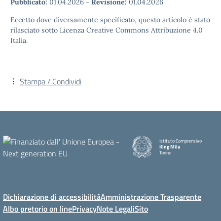
Pubblicato:
01.04.2026
-
Revisione:
01.04.2026
Eccetto dove diversamente specificato, questo articolo è stato
rilasciato sotto Licenza Creative Commons Attribuzione 4.0
Italia.
Stampa / Condividi
Istituto Comprensivo
King Mila
Torino
Dichiarazione di accessibilità
Amministrazione Trasparente
Albo pretorio on line
Privacy
Note Legali
Sito