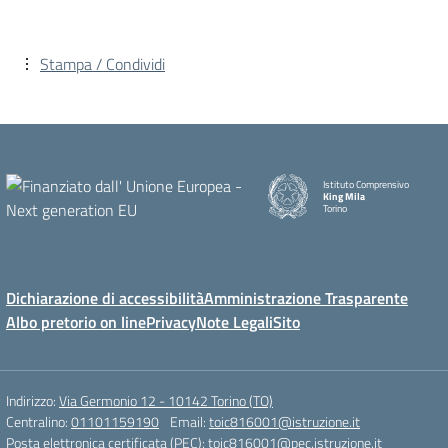
Stampa / Condividi
Istituto Comprensivo
King Mila
Torino
Dichiarazione di accessibilità
Amministrazione Trasparente
Albo pretorio on line
Privacy
Note Legali
Sito
Indirizzo:
Via Germonio 12 - 10142 Torino (TO)
Centralino:
01101159190
Email:
toic816001@istruzione.it
Posta elettronica certificata (PEC):
toic816001@pec.istruzione.it