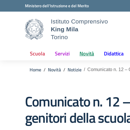
Vai ai contenuti
Vai al menu di navigazione
Vai al footer
Ministero dell'Istruzione e del Merito
Istituto Comprensivo
King Mila
Torino
Scuola
Servizi
Novità
Didattica
Home
Novità
Notizie
Comunicato n. 12 – 
Comunicato n. 12 –
genitori della scuo