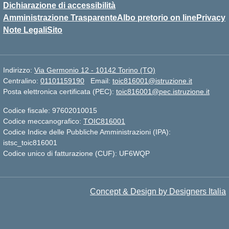
Dichiarazione di accessibilità
Amministrazione Trasparente
Albo pretorio on line
Privacy
Note Legali
Sito
Indirizzo:
Via Germonio 12 - 10142 Torino (TO)
Centralino:
01101159190
Email:
toic816001@istruzione.it
Posta elettronica certificata (PEC):
toic816001@pec.istruzione.it
Codice fiscale: 97602010015
Codice meccanografico:
TOIC816001
Codice Indice delle Pubbliche Amministrazioni (IPA):
istsc_toic816001
Codice unico di fatturazione (CUF): UF6WQP
Concept & Design by Designers Italia