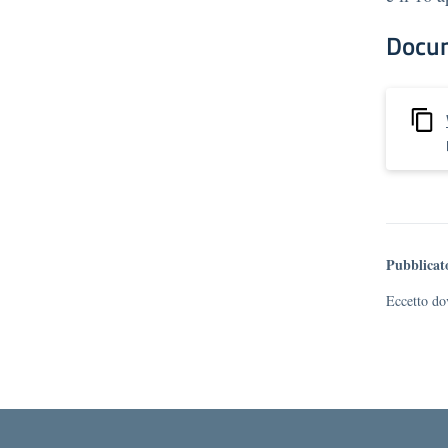
Docu
Pubblicat
Eccetto dov