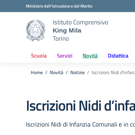
Vai ai contenuti
Vai al menu di navigazione
Vai al footer
Ministero dell'Istruzione e del Merito
Istituto Comprensivo
King Mila
Torino
Scuola
Servizi
Novità
Didattica
Home
Novità
Notizie
Iscrizioni Nidi d’inf
Iscrizioni Nidi d’i
Iscrizioni Nidi di Infanzia Comunali e in