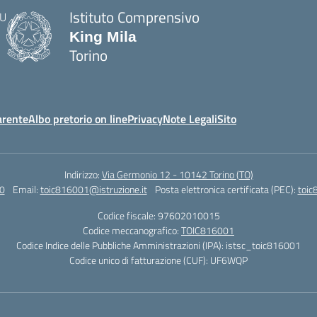
Istituto Comprensivo
King Mila
Torino
arente
Albo pretorio on line
Privacy
Note Legali
Sito
Indirizzo:
Via Germonio 12 - 10142 Torino (TO)
0
Email:
toic816001@istruzione.it
Posta elettronica certificata (PEC):
toic
Codice fiscale: 97602010015
Codice meccanografico:
TOIC816001
Codice Indice delle Pubbliche Amministrazioni (IPA): istsc_toic816001
Codice unico di fatturazione (CUF): UF6WQP