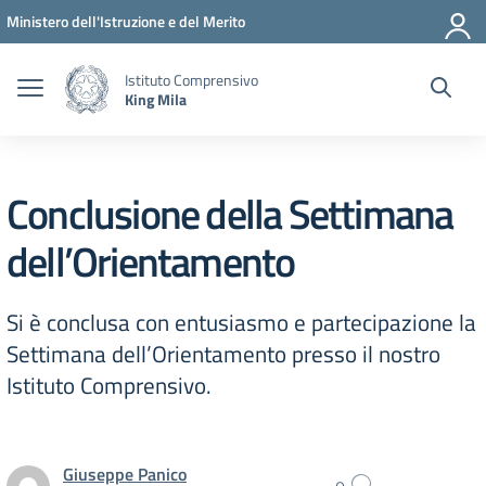
Vai ai contenuti
Vai al menu di navigazione
Vai al footer
Ministero dell'Istruzione e del Merito
Istituto Comprensivo
King Mila
Conclusione della Settimana
dell’Orientamento
Si è conclusa con entusiasmo e partecipazione la
Settimana dell’Orientamento presso il nostro
Istituto Comprensivo.
Giuseppe Panico