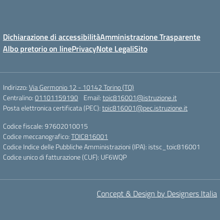
Dichiarazione di accessibilità
Amministrazione Trasparente
Albo pretorio on line
Privacy
Note Legali
Sito
Indirizzo:
Via Germonio 12 - 10142 Torino (TO)
Centralino:
01101159190
Email:
toic816001@istruzione.it
Posta elettronica certificata (PEC):
toic816001@pec.istruzione.it
Codice fiscale: 97602010015
Codice meccanografico:
TOIC816001
Codice Indice delle Pubbliche Amministrazioni (IPA): istsc_toic816001
Codice unico di fatturazione (CUF): UF6WQP
Concept & Design by Designers Italia