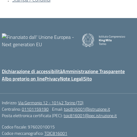
Istituto Comprensivo
King Mila
Torino
Dichiarazione di accessibilità
Amministrazione Trasparente
Albo pretorio on line
Privacy
Note Legali
Sito
Indirizzo:
Via Germonio 12 - 10142 Torino (TO)
Centralino:
01101159190
Email:
toic816001@istruzione.it
Posta elettronica certificata (PEC):
toic816001@pec.istruzione.it
Codice fiscale: 97602010015
Codice meccanografico:
TOIC816001