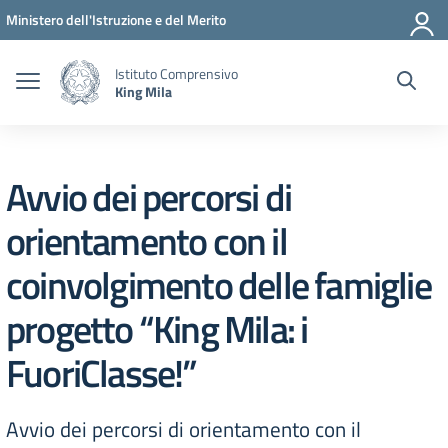
Vai ai contenuti
Vai al menu di navigazione
Vai al footer
Ministero dell'Istruzione e del Merito
Istituto Comprensivo
King Mila
Avvio dei percorsi di
orientamento con il
coinvolgimento delle famiglie
progetto “King Mila: i
FuoriClasse!”
Avvio dei percorsi di orientamento con il