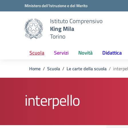
Vai ai contenuti
Vai al menu di navigazione
Vai al footer
Ministero dell'Istruzione e del Merito
Istituto Comprensivo
King Mila
Torino
Scuola
Servizi
Novità
Didattica
Home
Scuola
Le carte della scuola
interpel
interpello