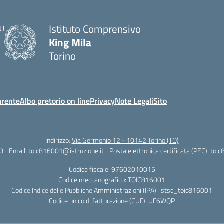
Istituto Comprensivo
King Mila
Torino
arente
Albo pretorio on line
Privacy
Note Legali
Sito
Indirizzo:
Via Germonio 12 - 10142 Torino (TO)
0
Email:
toic816001@istruzione.it
Posta elettronica certificata (PEC):
toic
Codice fiscale: 97602010015
Codice meccanografico:
TOIC816001
Codice Indice delle Pubbliche Amministrazioni (IPA): istsc_toic816001
Codice unico di fatturazione (CUF): UF6WQP